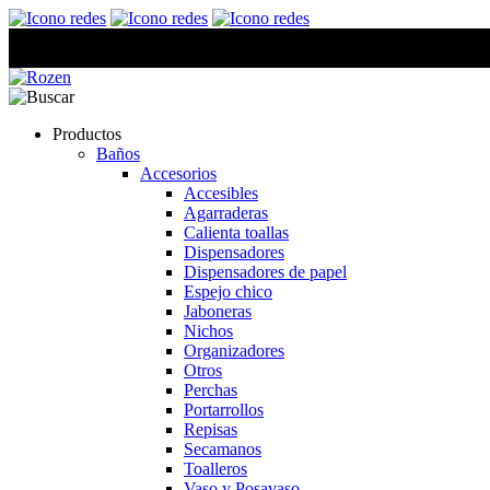
Productos
Baños
Accesorios
Accesibles
Agarraderas
Calienta toallas
Dispensadores
Dispensadores de papel
Espejo chico
Jaboneras
Nichos
Organizadores
Otros
Perchas
Portarrollos
Repisas
Secamanos
Toalleros
Vaso y Posavaso