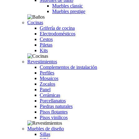
Muebles de baño
Muebles classic
Muebles prestige
Cocinas
Grifería de cocina
Electrodomésticos
Cestos
Piletas
Kits
Revestimientos
Complementos de instalación
Perfiles
Mosaicos
Zocalos
Panel
Cerámicas
Porcellanatos
Piedras naturales
Pisos flotantes
Pisos vinilicos
Muebles de diseño
Sillas