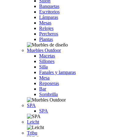
Sillón
Banquetas
Escritorios
Lámparas
Mesas
Relojes
Percheros
Plantas
Muebles Outdoor
Macetas
Sillones
Silla
Fanales y lamparas
Mesa
Reposeras
Bar
Sombrilla
SPA
SPA
Leicht
Tribu