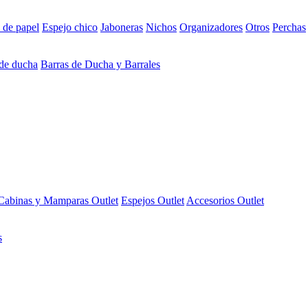
 de papel
Espejo chico
Jaboneras
Nichos
Organizadores
Otros
Perchas
 de ducha
Barras de Ducha y Barrales
Cabinas y Mamparas Outlet
Espejos Outlet
Accesorios Outlet
s