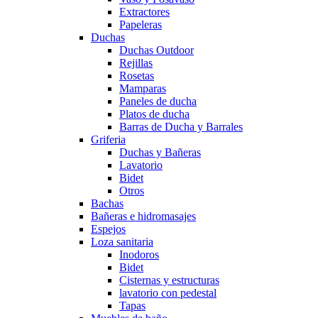
Extractores
Papeleras
Duchas
Duchas Outdoor
Rejillas
Rosetas
Mamparas
Paneles de ducha
Platos de ducha
Barras de Ducha y Barrales
Griferia
Duchas y Bañeras
Lavatorio
Bidet
Otros
Bachas
Bañeras e hidromasajes
Espejos
Loza sanitaria
Inodoros
Bidet
Cisternas y estructuras
lavatorio con pedestal
Tapas