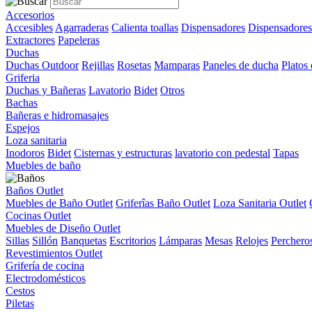
Accesorios
Accesibles
Agarraderas
Calienta toallas
Dispensadores
Dispensadores
Extractores
Papeleras
Duchas
Duchas Outdoor
Rejillas
Rosetas
Mamparas
Paneles de ducha
Platos
Griferia
Duchas y Bañeras
Lavatorio
Bidet
Otros
Bachas
Bañeras e hidromasajes
Espejos
Loza sanitaria
Inodoros
Bidet
Cisternas y estructuras
lavatorio con pedestal
Tapas
Muebles de baño
Baños Outlet
Muebles de Baño Outlet
Griferîas Baño Outlet
Loza Sanitaria Outlet
Cocinas Outlet
Muebles de Diseño Outlet
Sillas
Sillón
Banquetas
Escritorios
Lámparas
Mesas
Relojes
Perchero
Revestimientos Outlet
Grifería de cocina
Electrodomésticos
Cestos
Piletas