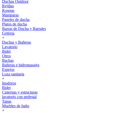
Duchas Outdoor
Rejillas
Rosetas
Mamparas
Paneles de ducha
Platos de ducha
Barras de Ducha y Barrales
Griferia
+
Duchas y Bañeras
Lavatorio
Bidet
Otros
Bachas
Bañeras e hidromasajes
Espejos
Loza sanitaria
+
Inodoros
Bidet
Cisternas y estructuras
lavatorio con pedestal
Tapas
Muebles de baño
+