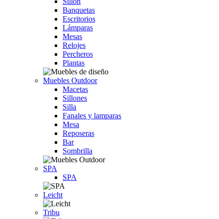
Sillón
Banquetas
Escritorios
Lámparas
Mesas
Relojes
Percheros
Plantas
Muebles Outdoor
Macetas
Sillones
Silla
Fanales y lamparas
Mesa
Reposeras
Bar
Sombrilla
SPA
SPA
Leicht
Tribu