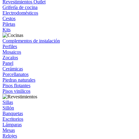
Revestimientos Outlet
Grifería de cocina
Electrodomésticos
Cestos
Piletas
Kits
Complementos de instalación
Perfiles
Mosaicos
Zocalos
Panel
Cerámicas
Porcellanatos
Piedras naturales
Pisos flotantes
Pisos vinilicos
Sillas
Sillón
Banquetas
Escritorios
Lámparas
Mesas
Relojes