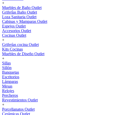
+
Muebles de Baño Outlet
Griferîas Baño Outlet
Loza Sanitaria Outlet
Cabinas y Mamparas Outlet
Espejos Outlet
Accesorios Outlet
Cocinas Outlet
+
Griferías cocina Outlet
Kits Cocinas
Muebles de Diseño Outlet
+
Sillas
Sillón
Banquetas
Escritorios
Lámparas
Mesas
Relojes
Percheros
Revestimientos Outlet
+
Porcellanatos Outlet
Cerámicas Outlet