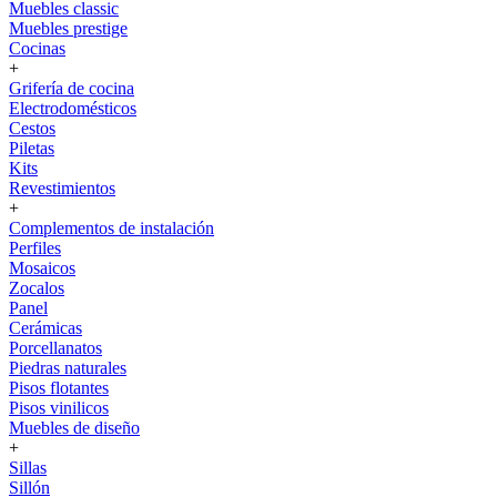
Muebles classic
Muebles prestige
Cocinas
+
Grifería de cocina
Electrodomésticos
Cestos
Piletas
Kits
Revestimientos
+
Complementos de instalación
Perfiles
Mosaicos
Zocalos
Panel
Cerámicas
Porcellanatos
Piedras naturales
Pisos flotantes
Pisos vinilicos
Muebles de diseño
+
Sillas
Sillón