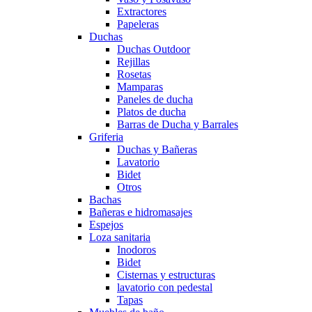
Extractores
Papeleras
Duchas
Duchas Outdoor
Rejillas
Rosetas
Mamparas
Paneles de ducha
Platos de ducha
Barras de Ducha y Barrales
Griferia
Duchas y Bañeras
Lavatorio
Bidet
Otros
Bachas
Bañeras e hidromasajes
Espejos
Loza sanitaria
Inodoros
Bidet
Cisternas y estructuras
lavatorio con pedestal
Tapas