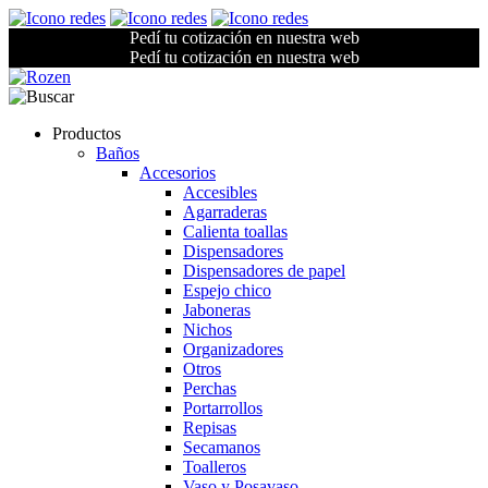
Pedí tu cotización en nuestra web
Pedí tu cotización en nuestra web
Productos
Baños
Accesorios
Accesibles
Agarraderas
Calienta toallas
Dispensadores
Dispensadores de papel
Espejo chico
Jaboneras
Nichos
Organizadores
Otros
Perchas
Portarrollos
Repisas
Secamanos
Toalleros
Vaso y Posavaso