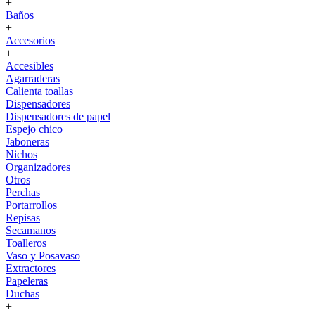
+
Baños
+
Accesorios
+
Accesibles
Agarraderas
Calienta toallas
Dispensadores
Dispensadores de papel
Espejo chico
Jaboneras
Nichos
Organizadores
Otros
Perchas
Portarrollos
Repisas
Secamanos
Toalleros
Vaso y Posavaso
Extractores
Papeleras
Duchas
+