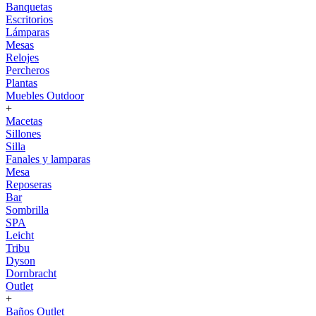
Banquetas
Escritorios
Lámparas
Mesas
Relojes
Percheros
Plantas
Muebles Outdoor
+
Macetas
Sillones
Silla
Fanales y lamparas
Mesa
Reposeras
Bar
Sombrilla
SPA
Leicht
Tribu
Dyson
Dornbracht
Outlet
+
Baños Outlet