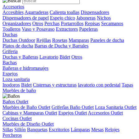
Accesorios
Accesibles
Agarraderas
Calienta toallas
Dispensadores
Dispensadores de papel
Espejo chico
Jaboneras
Nichos
Organizadores
Otros
Perchas
Portarrollos
Repisas
Secamanos
Toalleros
Vaso y Posavaso
Extractores
Papeleras
Duchas
Duchas Outdoor
Rejillas
Rosetas
Mamparas
Paneles de ducha
Platos de ducha
Barras de Ducha y Barrales
Griferia
Duchas y Bañeras
Lavatorio
Bidet
Otros
Bachas
Bañeras e hidromasajes
Espejos
Loza sanitaria
Inodoros
Bidet
Cisternas y estructuras
lavatorio con pedestal
Tapas
Muebles de baño
Baños Outlet
Muebles de Baño Outlet
Griferîas Baño Outlet
Loza Sanitaria Outlet
Cabinas y Mamparas Outlet
Espejos Outlet
Accesorios Outlet
Cocinas Outlet
Muebles de Diseño Outlet
Sillas
Sillón
Banquetas
Escritorios
Lámparas
Mesas
Relojes
Percheros