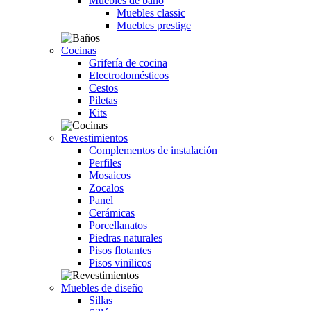
Muebles de baño
Muebles classic
Muebles prestige
Cocinas
Grifería de cocina
Electrodomésticos
Cestos
Piletas
Kits
Revestimientos
Complementos de instalación
Perfiles
Mosaicos
Zocalos
Panel
Cerámicas
Porcellanatos
Piedras naturales
Pisos flotantes
Pisos vinilicos
Muebles de diseño
Sillas