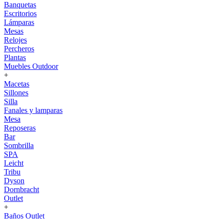
Banquetas
Escritorios
Lámparas
Mesas
Relojes
Percheros
Plantas
Muebles Outdoor
+
Macetas
Sillones
Silla
Fanales y lamparas
Mesa
Reposeras
Bar
Sombrilla
SPA
Leicht
Tribu
Dyson
Dornbracht
Outlet
+
Baños Outlet