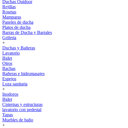
Duchas Outdoor
Rejillas
Rosetas
Mamparas
Paneles de ducha
Platos de ducha
Barras de Ducha y Barrales
Griferia
+
Duchas y Bañeras
Lavatorio
Bidet
Otros
Bachas
Bañeras e hidromasajes
Espejos
Loza sanitaria
+
Inodoros
Bidet
Cisternas y estructuras
lavatorio con pedestal
Tapas
Muebles de baño
+