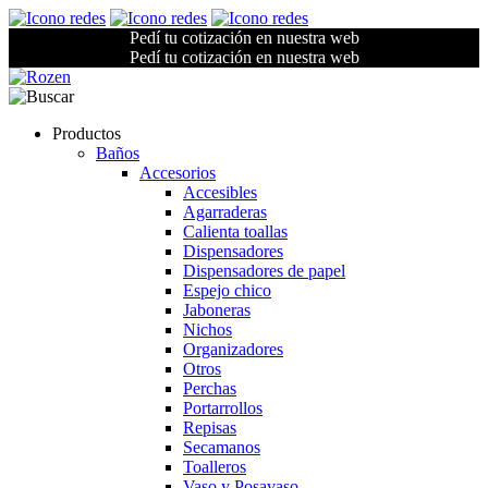
Pedí tu cotización en nuestra web
Pedí tu cotización en nuestra web
Productos
Baños
Accesorios
Accesibles
Agarraderas
Calienta toallas
Dispensadores
Dispensadores de papel
Espejo chico
Jaboneras
Nichos
Organizadores
Otros
Perchas
Portarrollos
Repisas
Secamanos
Toalleros
Vaso y Posavaso