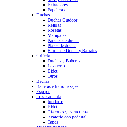
Extractores
Papeleras
Duchas
Duchas Outdoor
Rejillas
Rosetas
Mamparas
Paneles de ducha
Platos de ducha
Barras de Ducha y Barrales
Griferia
Duchas y Bañeras
Lavatorio
Bidet
Otros
Bachas
Bañeras e hidromasajes
Espejos
Loza sanitaria
Inodoros
Bidet
Cisternas y estructuras
lavatorio con pedestal
Tapas