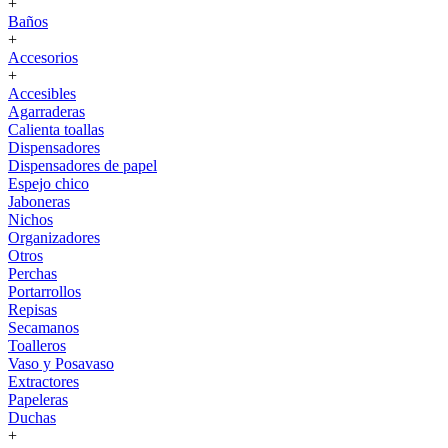
+
Baños
+
Accesorios
+
Accesibles
Agarraderas
Calienta toallas
Dispensadores
Dispensadores de papel
Espejo chico
Jaboneras
Nichos
Organizadores
Otros
Perchas
Portarrollos
Repisas
Secamanos
Toalleros
Vaso y Posavaso
Extractores
Papeleras
Duchas
+