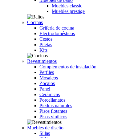
Muebles de baño
Muebles classic
Muebles prestige
Cocinas
Grifería de cocina
Electrodomésticos
Cestos
Piletas
Kits
Revestimientos
Complementos de instalación
Perfiles
Mosaicos
Zocalos
Panel
Cerámicas
Porcellanatos
Piedras naturales
Pisos flotantes
Pisos vinilicos
Muebles de diseño
Sillas