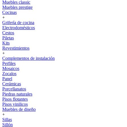
Muebles classic
Muebles prestige
Cocinas
+
Grifería de cocina
Electrodomésticos
Cestos
Piletas
Kits
Revestimientos
+
Complementos de instalación
Perfiles
Mosaicos
Zocalos
Panel
Cerámicas
Porcellanatos
Piedras naturales
Pisos flotantes
Pisos vinilicos
Muebles de diseño
+
Sillas
Sillón