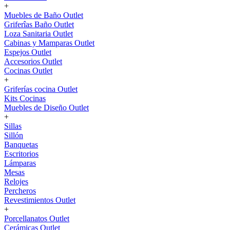
+
Muebles de Baño Outlet
Griferîas Baño Outlet
Loza Sanitaria Outlet
Cabinas y Mamparas Outlet
Espejos Outlet
Accesorios Outlet
Cocinas Outlet
+
Griferías cocina Outlet
Kits Cocinas
Muebles de Diseño Outlet
+
Sillas
Sillón
Banquetas
Escritorios
Lámparas
Mesas
Relojes
Percheros
Revestimientos Outlet
+
Porcellanatos Outlet
Cerámicas Outlet