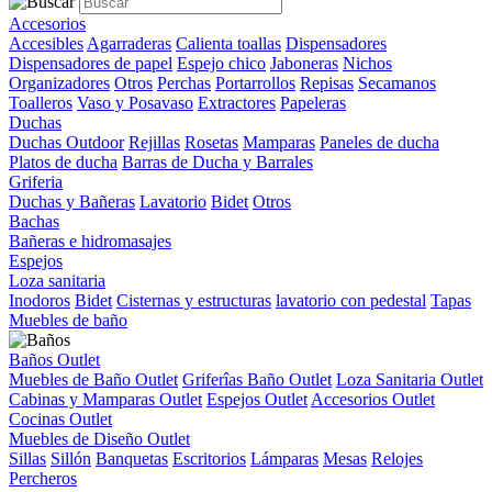
Accesorios
Accesibles
Agarraderas
Calienta toallas
Dispensadores
Dispensadores de papel
Espejo chico
Jaboneras
Nichos
Organizadores
Otros
Perchas
Portarrollos
Repisas
Secamanos
Toalleros
Vaso y Posavaso
Extractores
Papeleras
Duchas
Duchas Outdoor
Rejillas
Rosetas
Mamparas
Paneles de ducha
Platos de ducha
Barras de Ducha y Barrales
Griferia
Duchas y Bañeras
Lavatorio
Bidet
Otros
Bachas
Bañeras e hidromasajes
Espejos
Loza sanitaria
Inodoros
Bidet
Cisternas y estructuras
lavatorio con pedestal
Tapas
Muebles de baño
Baños Outlet
Muebles de Baño Outlet
Griferîas Baño Outlet
Loza Sanitaria Outlet
Cabinas y Mamparas Outlet
Espejos Outlet
Accesorios Outlet
Cocinas Outlet
Muebles de Diseño Outlet
Sillas
Sillón
Banquetas
Escritorios
Lámparas
Mesas
Relojes
Percheros