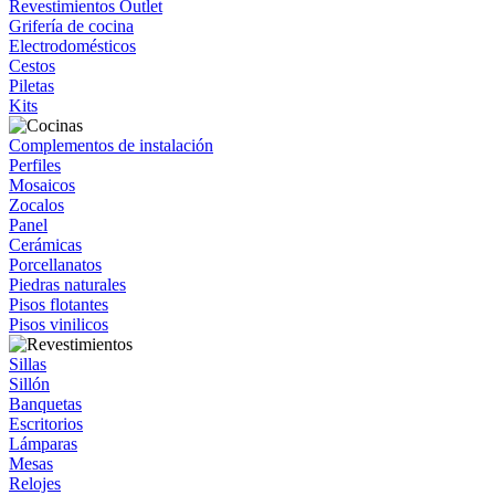
Revestimientos Outlet
Grifería de cocina
Electrodomésticos
Cestos
Piletas
Kits
Complementos de instalación
Perfiles
Mosaicos
Zocalos
Panel
Cerámicas
Porcellanatos
Piedras naturales
Pisos flotantes
Pisos vinilicos
Sillas
Sillón
Banquetas
Escritorios
Lámparas
Mesas
Relojes