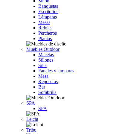
Sillón
Banquetas
Escritorios
Lámparas
Mesas
Relojes
Percheros
Plantas
Muebles Outdoor
Macetas
Sillones
Silla
Fanales y lamparas
Mesa
Reposeras
Bar
Sombrilla
SPA
SPA
Leicht
Tribu