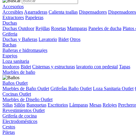
Accesorios
Accesibles
Agarraderas
Calienta toallas
Dispensadores
Dispensadores
Extractores
Papeleras
Duchas
Duchas Outdoor
Rejillas
Rosetas
Mamparas
Paneles de ducha
Platos
Griferia
Duchas y Bañeras
Lavatorio
Bidet
Otros
Bachas
Bañeras e hidromasajes
Espejos
Loza sanitaria
Inodoros
Bidet
Cisternas y estructuras
lavatorio con pedestal
Tapas
Muebles de baño
Baños Outlet
Muebles de Baño Outlet
Griferîas Baño Outlet
Loza Sanitaria Outlet
Cocinas Outlet
Muebles de Diseño Outlet
Sillas
Sillón
Banquetas
Escritorios
Lámparas
Mesas
Relojes
Perchero
Revestimientos Outlet
Grifería de cocina
Electrodomésticos
Cestos
Piletas