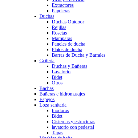
Extractores
Papeleras
Duchas
Duchas Outdoor
Rejillas
Rosetas
Mamparas
Paneles de ducha
Platos de ducha
Barras de Ducha y Barrales
Griferia
Duchas y Bañeras
Lavatorio
Bidet
Otros
Bachas
Bañeras e hidromasajes
Espejos
Loza sanitaria
Inodoros
Bidet
Cisternas y estructuras
lavatorio con pedestal
Tapas