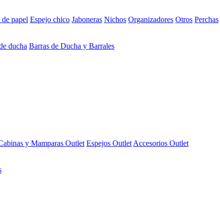
 de papel
Espejo chico
Jaboneras
Nichos
Organizadores
Otros
Perchas
 de ducha
Barras de Ducha y Barrales
Cabinas y Mamparas Outlet
Espejos Outlet
Accesorios Outlet
s