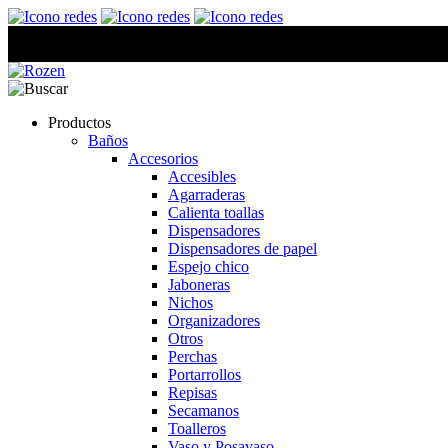
Productos
Baños
Accesorios
Accesibles
Agarraderas
Calienta toallas
Dispensadores
Dispensadores de papel
Espejo chico
Jaboneras
Nichos
Organizadores
Otros
Perchas
Portarrollos
Repisas
Secamanos
Toalleros
Vaso y Posavaso