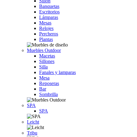
Sillón
Banquetas
Escritorios
Lámparas
Mesas
Relojes
Percheros
Plantas
Muebles Outdoor
Macetas
Sillones
Silla
Fanales y lamparas
Mesa
Reposeras
Bar
Sombrilla
SPA
SPA
Leicht
Tribu