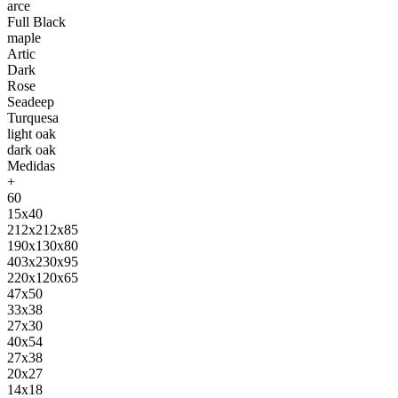
arce
Full Black
maple
Artic
Dark
Rose
Seadeep
Turquesa
light oak
dark oak
Medidas
+
60
15x40
212x212x85
190x130x80
403x230x95
220x120x65
47x50
33x38
27x30
40x54
27x38
20x27
14x18