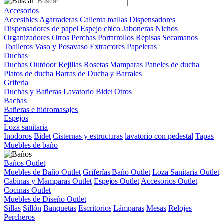
Accesorios
Accesibles
Agarraderas
Calienta toallas
Dispensadores
Dispensadores de papel
Espejo chico
Jaboneras
Nichos
Organizadores
Otros
Perchas
Portarrollos
Repisas
Secamanos
Toalleros
Vaso y Posavaso
Extractores
Papeleras
Duchas
Duchas Outdoor
Rejillas
Rosetas
Mamparas
Paneles de ducha
Platos de ducha
Barras de Ducha y Barrales
Griferia
Duchas y Bañeras
Lavatorio
Bidet
Otros
Bachas
Bañeras e hidromasajes
Espejos
Loza sanitaria
Inodoros
Bidet
Cisternas y estructuras
lavatorio con pedestal
Tapas
Muebles de baño
Baños Outlet
Muebles de Baño Outlet
Griferîas Baño Outlet
Loza Sanitaria Outlet
Cabinas y Mamparas Outlet
Espejos Outlet
Accesorios Outlet
Cocinas Outlet
Muebles de Diseño Outlet
Sillas
Sillón
Banquetas
Escritorios
Lámparas
Mesas
Relojes
Percheros