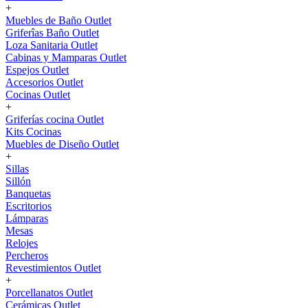
+
Muebles de Baño Outlet
Griferîas Baño Outlet
Loza Sanitaria Outlet
Cabinas y Mamparas Outlet
Espejos Outlet
Accesorios Outlet
Cocinas Outlet
+
Griferías cocina Outlet
Kits Cocinas
Muebles de Diseño Outlet
+
Sillas
Sillón
Banquetas
Escritorios
Lámparas
Mesas
Relojes
Percheros
Revestimientos Outlet
+
Porcellanatos Outlet
Cerámicas Outlet