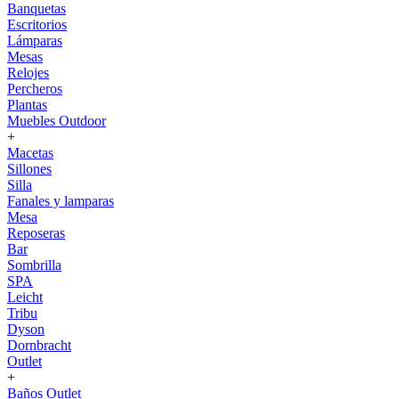
Banquetas
Escritorios
Lámparas
Mesas
Relojes
Percheros
Plantas
Muebles Outdoor
+
Macetas
Sillones
Silla
Fanales y lamparas
Mesa
Reposeras
Bar
Sombrilla
SPA
Leicht
Tribu
Dyson
Dornbracht
Outlet
+
Baños Outlet