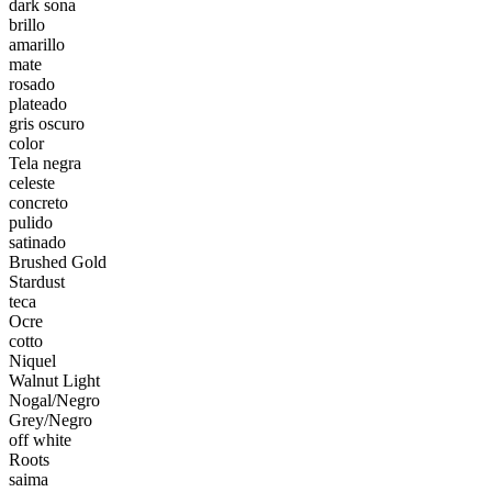
dark sona
brillo
amarillo
mate
rosado
plateado
gris oscuro
color
Tela negra
celeste
concreto
pulido
satinado
Brushed Gold
Stardust
teca
Ocre
cotto
Niquel
Walnut Light
Nogal/Negro
Grey/Negro
off white
Roots
saima