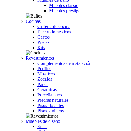
Muebles de baño
Muebles classic
Muebles prestige
Cocinas
Grifería de cocina
Electrodomésticos
Cestos
Piletas
Kits
Revestimientos
Complementos de instalación
Perfiles
Mosaicos
Zocalos
Panel
Cerámicas
Porcellanatos
Piedras naturales
Pisos flotantes
Pisos vinilicos
Muebles de diseño
Sillas