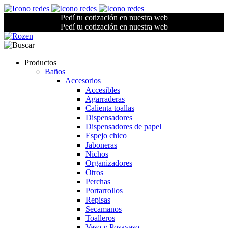
Pedí tu cotización en nuestra web
Pedí tu cotización en nuestra web
Productos
Baños
Accesorios
Accesibles
Agarraderas
Calienta toallas
Dispensadores
Dispensadores de papel
Espejo chico
Jaboneras
Nichos
Organizadores
Otros
Perchas
Portarrollos
Repisas
Secamanos
Toalleros
Vaso y Posavaso