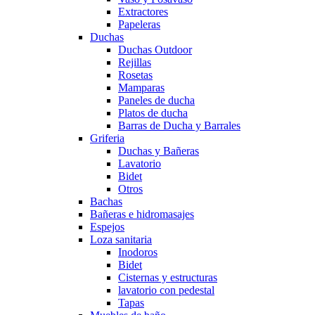
Extractores
Papeleras
Duchas
Duchas Outdoor
Rejillas
Rosetas
Mamparas
Paneles de ducha
Platos de ducha
Barras de Ducha y Barrales
Griferia
Duchas y Bañeras
Lavatorio
Bidet
Otros
Bachas
Bañeras e hidromasajes
Espejos
Loza sanitaria
Inodoros
Bidet
Cisternas y estructuras
lavatorio con pedestal
Tapas