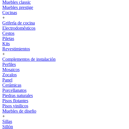
Muebles classic
Muebles prestige
Cocinas
+
Grifería de cocina
Electrodomésticos
Cestos
Piletas
Kits
Revestimientos
+
Complementos de instalación
Perfiles
Mosaicos
Zocalos
Panel
Cerámicas
Porcellanatos
Piedras naturales
Pisos flotantes
Pisos vinilicos
Muebles de diseño
+
Sillas
Sillón