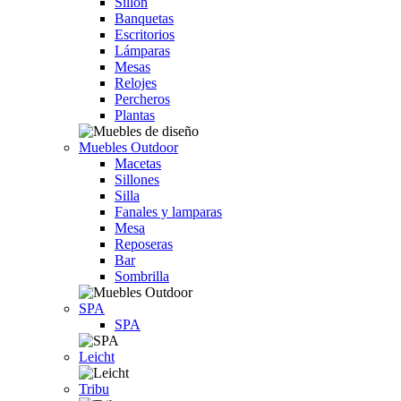
Sillón
Banquetas
Escritorios
Lámparas
Mesas
Relojes
Percheros
Plantas
Muebles Outdoor
Macetas
Sillones
Silla
Fanales y lamparas
Mesa
Reposeras
Bar
Sombrilla
SPA
SPA
Leicht
Tribu