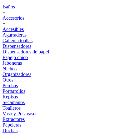
+
Baños
+
Accesorios
+
Accesibles
Agarraderas
Calienta toallas
Dispensadores
Dispensadores de papel
Espejo chico
Jaboneras
Nichos
Organizadores
Otros
Perchas
Portarrollos
Repisas
Secamanos
Toalleros
Vaso y Posavaso
Extractores
Papeleras
Duchas
+