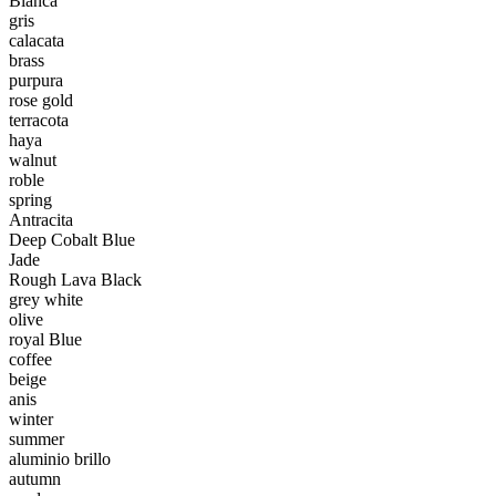
Blanca
gris
calacata
brass
purpura
rose gold
terracota
haya
walnut
roble
spring
Antracita
Deep Cobalt Blue
Jade
Rough Lava Black
grey white
olive
royal Blue
coffee
beige
anis
winter
summer
aluminio brillo
autumn