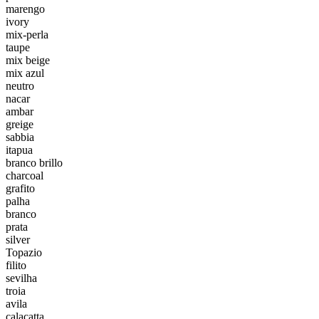
marengo
ivory
mix-perla
taupe
mix beige
mix azul
neutro
nacar
ambar
greige
sabbia
itapua
branco brillo
charcoal
grafito
palha
branco
prata
silver
Topazio
filito
sevilha
troia
avila
calacatta