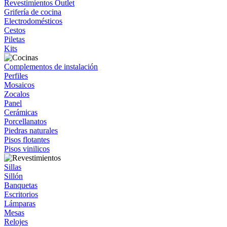
Revestimientos Outlet
Grifería de cocina
Electrodomésticos
Cestos
Piletas
Kits
Complementos de instalación
Perfiles
Mosaicos
Zocalos
Panel
Cerámicas
Porcellanatos
Piedras naturales
Pisos flotantes
Pisos vinilicos
Sillas
Sillón
Banquetas
Escritorios
Lámparas
Mesas
Relojes