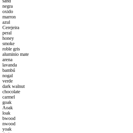
sand
negra
oxido
marron
azul
Cerejeira
peral
honey
smoke
roble gris
aluminio mate
arena
lavanda
bambú
nogal
verde
dark walnut
chocolate
carmel
goak
Aoak
loak
bwood
nwood
yoak