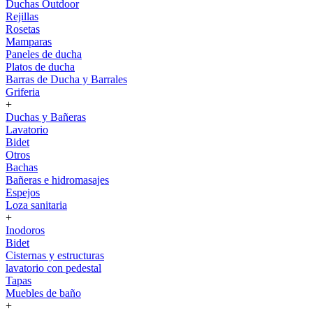
Duchas Outdoor
Rejillas
Rosetas
Mamparas
Paneles de ducha
Platos de ducha
Barras de Ducha y Barrales
Griferia
+
Duchas y Bañeras
Lavatorio
Bidet
Otros
Bachas
Bañeras e hidromasajes
Espejos
Loza sanitaria
+
Inodoros
Bidet
Cisternas y estructuras
lavatorio con pedestal
Tapas
Muebles de baño
+