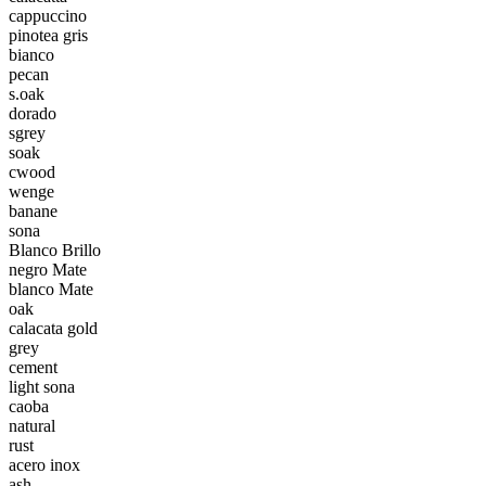
cappuccino
pinotea gris
bianco
pecan
s.oak
dorado
sgrey
soak
cwood
wenge
banane
sona
Blanco Brillo
negro Mate
blanco Mate
oak
calacata gold
grey
cement
light sona
caoba
natural
rust
acero inox
ash