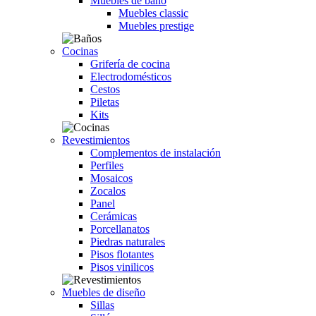
Muebles de baño
Muebles classic
Muebles prestige
Cocinas
Grifería de cocina
Electrodomésticos
Cestos
Piletas
Kits
Revestimientos
Complementos de instalación
Perfiles
Mosaicos
Zocalos
Panel
Cerámicas
Porcellanatos
Piedras naturales
Pisos flotantes
Pisos vinilicos
Muebles de diseño
Sillas