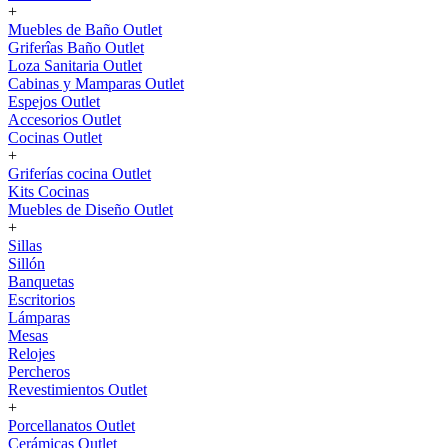
+
Muebles de Baño Outlet
Griferîas Baño Outlet
Loza Sanitaria Outlet
Cabinas y Mamparas Outlet
Espejos Outlet
Accesorios Outlet
Cocinas Outlet
+
Griferías cocina Outlet
Kits Cocinas
Muebles de Diseño Outlet
+
Sillas
Sillón
Banquetas
Escritorios
Lámparas
Mesas
Relojes
Percheros
Revestimientos Outlet
+
Porcellanatos Outlet
Cerámicas Outlet