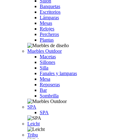
Sillón
Banquetas
Escritorios
Lámparas
Mesas
Relojes
Percheros
Plantas
Muebles Outdoor
Macetas
Sillones
Silla
Fanales y lamparas
Mesa
Reposeras
Bar
Sombrilla
SPA
SPA
Leicht
Tribu