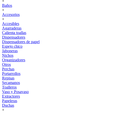
+
Baños
+
Accesorios
+
Accesibles
Agarraderas
Calienta toallas
Dispensadores
Dispensadores de papel
Espejo chico
Jaboneras
Nichos
Organizadores
Otros
Perchas
Portarrollos
Repisas
Secamanos
Toalleros
Vaso y Posavaso
Extractores
Papeleras
Duchas
+