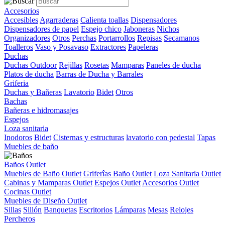
Accesorios
Accesibles
Agarraderas
Calienta toallas
Dispensadores
Dispensadores de papel
Espejo chico
Jaboneras
Nichos
Organizadores
Otros
Perchas
Portarrollos
Repisas
Secamanos
Toalleros
Vaso y Posavaso
Extractores
Papeleras
Duchas
Duchas Outdoor
Rejillas
Rosetas
Mamparas
Paneles de ducha
Platos de ducha
Barras de Ducha y Barrales
Griferia
Duchas y Bañeras
Lavatorio
Bidet
Otros
Bachas
Bañeras e hidromasajes
Espejos
Loza sanitaria
Inodoros
Bidet
Cisternas y estructuras
lavatorio con pedestal
Tapas
Muebles de baño
Baños Outlet
Muebles de Baño Outlet
Griferîas Baño Outlet
Loza Sanitaria Outlet
Cabinas y Mamparas Outlet
Espejos Outlet
Accesorios Outlet
Cocinas Outlet
Muebles de Diseño Outlet
Sillas
Sillón
Banquetas
Escritorios
Lámparas
Mesas
Relojes
Percheros