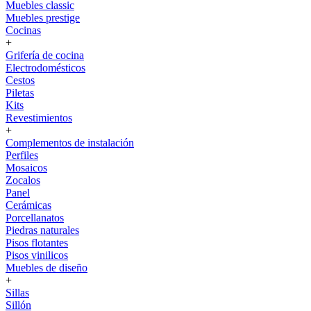
Muebles classic
Muebles prestige
Cocinas
+
Grifería de cocina
Electrodomésticos
Cestos
Piletas
Kits
Revestimientos
+
Complementos de instalación
Perfiles
Mosaicos
Zocalos
Panel
Cerámicas
Porcellanatos
Piedras naturales
Pisos flotantes
Pisos vinilicos
Muebles de diseño
+
Sillas
Sillón