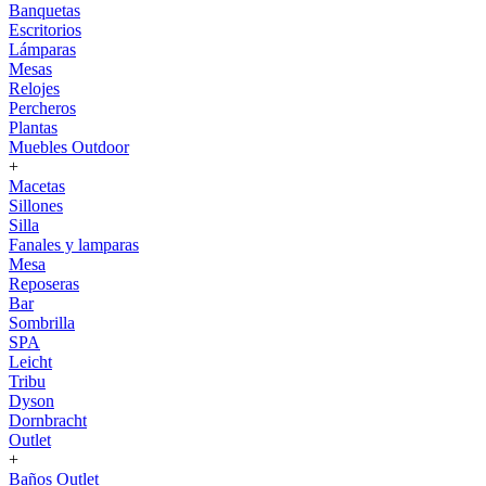
Banquetas
Escritorios
Lámparas
Mesas
Relojes
Percheros
Plantas
Muebles Outdoor
+
Macetas
Sillones
Silla
Fanales y lamparas
Mesa
Reposeras
Bar
Sombrilla
SPA
Leicht
Tribu
Dyson
Dornbracht
Outlet
+
Baños Outlet