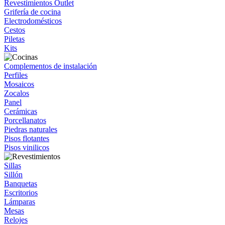
Revestimientos Outlet
Grifería de cocina
Electrodomésticos
Cestos
Piletas
Kits
Complementos de instalación
Perfiles
Mosaicos
Zocalos
Panel
Cerámicas
Porcellanatos
Piedras naturales
Pisos flotantes
Pisos vinilicos
Sillas
Sillón
Banquetas
Escritorios
Lámparas
Mesas
Relojes