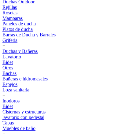
Duchas Outdoor
Rejillas
Rosetas
Mamparas
Paneles de ducha
Platos de ducha
Barras de Ducha y Barrales
Griferia
+
Duchas y Bañeras
Lavatorio
Bidet
Otros
Bachas
Bañeras e hidromasajes
Espejos
Loza sanitaria
+
Inodoros
Bidet
Cisternas y estructuras
lavatorio con pedestal
Tapas
Muebles de baño
+