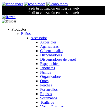
Pedí tu cotización en nuestra web
Pedí tu cotización en nuestra web
Productos
Baños
Accesorios
Accesibles
Agarraderas
Calienta toallas
Dispensadores
Dispensadores de papel
Espejo chico
Jaboneras
Nichos
Organizadores
Otros
Perchas
Portarrollos
Repisas
Secamanos
Toalleros
Vaso y Posavaso