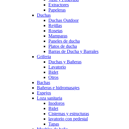
Extractores
Papeleras
Duchas
Duchas Outdoor
Rejillas
Rosetas
Mamparas
Paneles de ducha
Platos de ducha
Barras de Ducha y Barrales
Griferia
Duchas y Bañeras
Lavatorio
Bidet
Otros
Bachas
Bañeras e hidromasajes
Espejos
Loza sanitaria
Inodoros
Bidet
Cisternas y estructuras
lavatorio con pedestal
Tapas